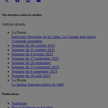
Share
Share
Share
Share
on
on
on
on
X
Facebook
LinkedIn
Email
(Twitter)
Nos membres dans les médias
Articles récents
La Presse
Ingérence électorale de la Chine. Le Canada doit suivre
l’exemple australien.
Semaine du 18 octobre 2021
Semaine du 11 octobre 2021
Semaine du 4 octobre 2021
Semaine du 27 septembre 2021
Semaine du 20 septembre
Semaine du 13 septembre 2021
Semaine du 6 septembre 2021
Semaine du 30 août 2021
La Presse
La langue française arrive en ville!
Publications
Annonces
Revue Politique et Sociétés