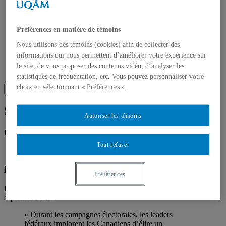
Prix d’excellence
Prix Léon-Dion
Prix Jenson-Pétry et Bélanger-Andrew
Préférences en matière de témoins
Membres
Adhérez à la SQSP
Nous utilisons des témoins (cookies) afin de collecter des
Profils publics des membres
informations qui nous permettent d’améliorer votre expérience sur
Publications de nos membres
le site, de vous proposer des contenus vidéo, d’analyser les
Nos membres dans les médias
statistiques de fréquentation, etc. Vous pouvez personnaliser votre
choix en sélectionnant « Préférences ».
Semaine du 6 septembre 2021
Autoriser les témoins
Retrouvez les plus récents articles de nos membres dans les médias.
Tout refuser
De la formation du prochain gouvernement
Préférences
Félix Mathieu (Université de Winnipeg) dans
La Presse
, 7
septembre 2021
« Durant les campagnes électorales, les leaders
fédéraux implorent les Canadiens d’élire un