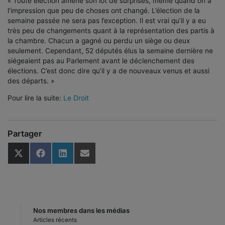
« Toute élection amène son lot de surprises, même quand on a
l’impression que peu de choses ont changé. L’élection de la
semaine passée ne sera pas l’exception. Il est vrai qu’il y a eu
très peu de changements quant à la représentation des partis à
la chambre. Chacun a gagné ou perdu un siège ou deux
seulement. Cependant, 52 députés élus la semaine dernière ne
siégeaient pas au Parlement avant le déclenchement des
élections. C’est donc dire qu’il y a de nouveaux venus et aussi
des départs. »
Pour lire la suite:
Le Droit
Partager
Share
Share
Share
Share
on
on
on
on
X
Facebook
LinkedIn
Email
(Twitter)
Nos membres dans les médias
Articles récents