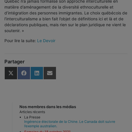
Québec n’a jamais formalisé son approche interculturelle en
matière d’aménagement de la diversité ethnoculturelle et
d’intégration des personnes immigrantes. Le choix québécois de
l’interculturalisme a bien fait l’objet de définitions ici et là et de
déclarations publiques, mais rien sur le plan juridique ne vient le
soutenir. »
Pour lire la suite:
Le Devoir
Partager
Share
Share
Share
Share
on
on
on
on
X
Facebook
LinkedIn
Email
(Twitter)
Nos membres dans les médias
Articles récents
La Presse
Ingérence électorale de la Chine. Le Canada doit suivre
l’exemple australien.
Semaine du 18 octobre 2021