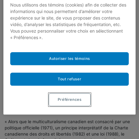
Denis Saint-Martin
(Université de Montréal) dans
Le Devoir
, 22
Nous utilisons des témoins (cookies) afin de collecter des
octobre 2021
informations qui nous permettent d’améliorer votre
expérience sur le site, de vous proposer des contenus
« Quand les institutions traversent une crise de légitimité, la
vidéo, d’analyser les statistiques de fréquentation, etc.
corruption est un thème fédérateur pour unir les factions qui
Vous pouvez personnaliser votre choix en sélectionnant
s’opposent au régime en place. C’est ce que la CAQ a su faire, et
« Préférences ».
sa prise du pouvoir constitue l’héritage politique le plus immédiat
de la commission Charbonneau. »
Pour lire la suite:
Le Devoir
Autoriser les témoins
À découvrir également:
Tout refuser
L’interculturalisme, seul choix pour
Montréal
Préférences
David Carpentier
(Université d’Ottawa) et Louise Harel dans
Le
Devoir
, 16 octobre 2021
« Alors que le multiculturalisme canadien est consacré par une
politique officielle (1971), un principe interprétatif de la Charte
canadienne des droits et libertés (1982) et une loi (1988), le