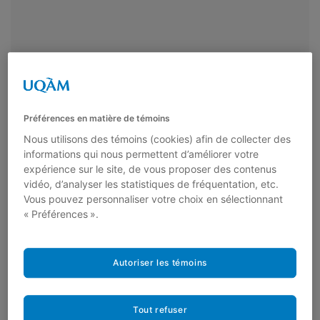
Préférences en matière de témoins
Nous utilisons des témoins (cookies) afin de collecter des
informations qui nous permettent d’améliorer votre
expérience sur le site, de vous proposer des contenus
Appels à communications pour les activités ouvertes – Congrès
vidéo, d’analyser les statistiques de fréquentation, etc.
2026 || UdeM
Date limite pour soumettre une proposition de communication aux
Vous pouvez personnaliser votre choix en sélectionnant
responsables des ateliers, des tables rondes ou des panels : 23 janvier 2026
« Préférences ».
11 DÉCEMBRE 2025
Autoriser les témoins
Tout refuser