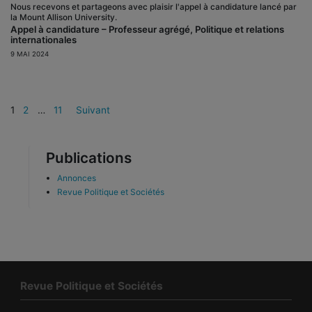
Nous recevons et partageons avec plaisir l'appel à candidature lancé par
la Mount Allison University.
Appel à candidature – Professeur agrégé, Politique et relations
internationales
9 MAI 2024
Pagination
1
2
…
11
Suivant
des
publications
Publications
Annonces
Revue Politique et Sociétés
Revue Politique et Sociétés