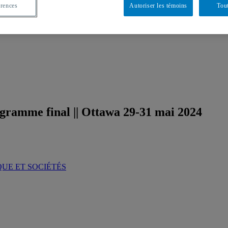
érences
Autoriser les témoins
Tout
gramme final || Ottawa 29-31 mai 2024
QUE ET SOCIÉTÉS