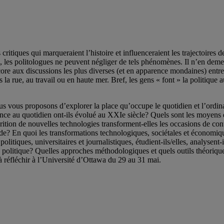
itiques qui marqueraient l’histoire et influenceraient les trajectoires des
les politologues ne peuvent négliger de tels phénomènes. Il n’en demeur
re aux discussions les plus diverses (et en apparence mondaines) entre 
 rue, au travail ou en haute mer. Bref, les gens « font » la politique au
s vous proposons d’explorer la place qu’occupe le quotidien et l’ordinai
tance au quotidien ont-ils évolué au XXIe siècle? Quels sont les moyens 
ion de nouvelles technologies transforment-elles les occasions de contes
de? En quoi les transformations technologiques, sociétales et économiques
itiques, universitaires et journalistiques, étudient-ils/elles, analysent-
politique? Quelles approches méthodologiques et quels outils théoriques
à réfléchir à l’Université d’Ottawa du 29 au 31 mai.