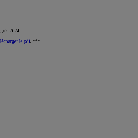
ngrès 2024.
élécharger le pdf
. ***