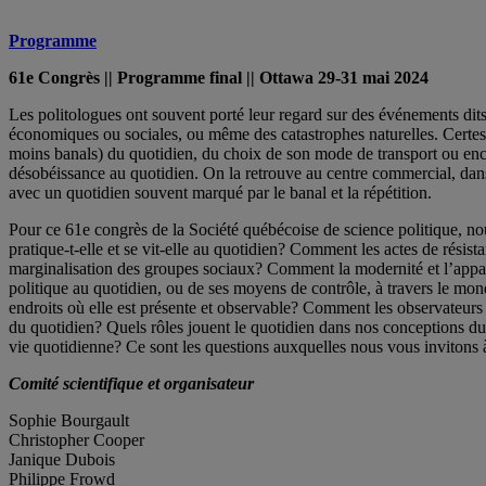
Programme
61e Congrès || Programme final || Ottawa 29-31 mai 2024
Les politologues ont souvent porté leur regard sur des événements dits cr
économiques ou sociales, ou même des catastrophes naturelles. Certes, 
moins banals) du quotidien, du choix de son mode de transport ou enco
désobéissance au quotidien. On la retrouve au centre commercial, dans la
avec un quotidien souvent marqué par le banal et la répétition.
Pour ce 61e congrès de la Société québécoise de science politique, nou
pratique-t-elle et se vit-elle au quotidien? Comment les actes de résis
marginalisation des groupes sociaux? Comment la modernité et l’apparit
politique au quotidien, ou de ses moyens de contrôle, à travers le mon
endroits où elle est présente et observable? Comment les observateurs pol
du quotidien? Quels rôles jouent le quotidien dans nos conceptions du 
vie quotidienne? Ce sont les questions auxquelles nous vous invitons 
Comité scientifique et organisateur
Sophie Bourgault
Christopher Cooper
Janique Dubois
Philippe Frowd